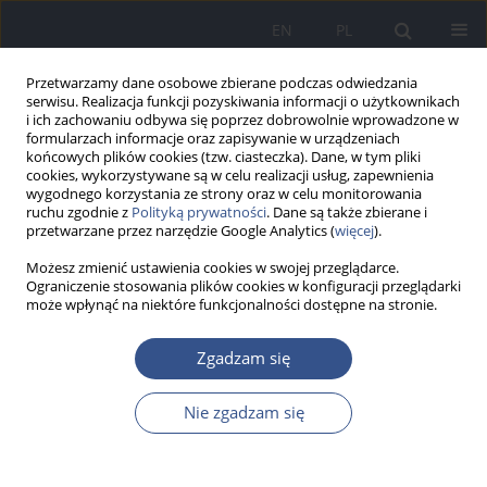
EN
PL
Przetwarzamy dane osobowe zbierane podczas odwiedzania
serwisu. Realizacja funkcji pozyskiwania informacji o użytkownikach
i ich zachowaniu odbywa się poprzez dobrowolnie wprowadzone w
formularzach informacje oraz zapisywanie w urządzeniach
końcowych plików cookies (tzw. ciasteczka). Dane, w tym pliki
cookies, wykorzystywane są w celu realizacji usług, zapewnienia
wygodnego korzystania ze strony oraz w celu monitorowania
ruchu zgodnie z
Polityką prywatności
. Dane są także zbierane i
przetwarzane przez narzędzie Google Analytics (
więcej
).
Możesz zmienić ustawienia cookies w swojej przeglądarce.
Ograniczenie stosowania plików cookies w konfiguracji przeglądarki
może wpłynąć na niektóre funkcjonalności dostępne na stronie.
Słowo kluczowe
środowisko
Zgadzam się
PRACA POGLĄDOWA
Nie zgadzam się
Jak zmniejszyć ryzyko zachorowania
na raka jelita grubego? – przegląd
czynników ryzyka związanych ze