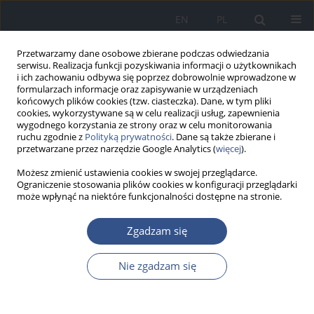
EN
PL
Przetwarzamy dane osobowe zbierane podczas odwiedzania
serwisu. Realizacja funkcji pozyskiwania informacji o użytkownikach
i ich zachowaniu odbywa się poprzez dobrowolnie wprowadzone w
formularzach informacje oraz zapisywanie w urządzeniach
końcowych plików cookies (tzw. ciasteczka). Dane, w tym pliki
cookies, wykorzystywane są w celu realizacji usług, zapewnienia
wygodnego korzystania ze strony oraz w celu monitorowania
ruchu zgodnie z
Polityką prywatności
. Dane są także zbierane i
przetwarzane przez narzędzie Google Analytics (
więcej
).
Możesz zmienić ustawienia cookies w swojej przeglądarce.
Ograniczenie stosowania plików cookies w konfiguracji przeglądarki
może wpłynąć na niektóre funkcjonalności dostępne na stronie.
Autor
Szymon Kaźmierczak
Zgadzam się
Nie zgadzam się
PRACA POGLĄDOWA
Bisfenol A a niepłodność męska:
miniprzegląd mechanizmów