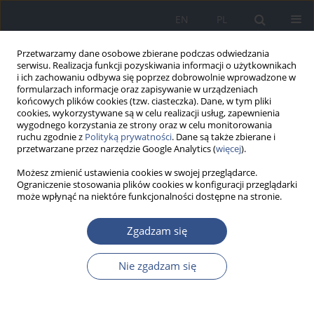
EN
PL
Przetwarzamy dane osobowe zbierane podczas odwiedzania
serwisu. Realizacja funkcji pozyskiwania informacji o użytkownikach
i ich zachowaniu odbywa się poprzez dobrowolnie wprowadzone w
formularzach informacje oraz zapisywanie w urządzeniach
końcowych plików cookies (tzw. ciasteczka). Dane, w tym pliki
cookies, wykorzystywane są w celu realizacji usług, zapewnienia
wygodnego korzystania ze strony oraz w celu monitorowania
ruchu zgodnie z
Polityką prywatności
. Dane są także zbierane i
przetwarzane przez narzędzie Google Analytics (
więcej
).
Możesz zmienić ustawienia cookies w swojej przeglądarce.
Ograniczenie stosowania plików cookies w konfiguracji przeglądarki
może wpłynąć na niektóre funkcjonalności dostępne na stronie.
Autor
Karolina Kęder
Zgadzam się
Nie zgadzam się
PRACA POGLĄDOWA
Bisfenol A a niepłodność męska:
miniprzegląd mechanizmów