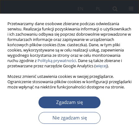
EN
PL
Przetwarzamy dane osobowe zbierane podczas odwiedzania
serwisu. Realizacja funkcji pozyskiwania informacji o użytkownikach
i ich zachowaniu odbywa się poprzez dobrowolnie wprowadzone w
formularzach informacje oraz zapisywanie w urządzeniach
końcowych plików cookies (tzw. ciasteczka). Dane, w tym pliki
cookies, wykorzystywane są w celu realizacji usług, zapewnienia
wygodnego korzystania ze strony oraz w celu monitorowania
ruchu zgodnie z
Polityką prywatności
. Dane są także zbierane i
przetwarzane przez narzędzie Google Analytics (
więcej
).
Możesz zmienić ustawienia cookies w swojej przeglądarce.
Ograniczenie stosowania plików cookies w konfiguracji przeglądarki
może wpłynąć na niektóre funkcjonalności dostępne na stronie.
Autor
Dominika Grzelak
Zgadzam się
Nie zgadzam się
PRACA POGLĄDOWA
Bisfenol A a niepłodność męska:
miniprzegląd mechanizmów