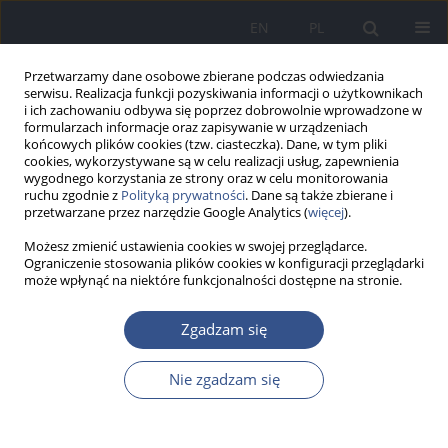
EN
PL
Przetwarzamy dane osobowe zbierane podczas odwiedzania
serwisu. Realizacja funkcji pozyskiwania informacji o użytkownikach
i ich zachowaniu odbywa się poprzez dobrowolnie wprowadzone w
formularzach informacje oraz zapisywanie w urządzeniach
końcowych plików cookies (tzw. ciasteczka). Dane, w tym pliki
cookies, wykorzystywane są w celu realizacji usług, zapewnienia
wygodnego korzystania ze strony oraz w celu monitorowania
ruchu zgodnie z
Polityką prywatności
. Dane są także zbierane i
przetwarzane przez narzędzie Google Analytics (
więcej
).
Możesz zmienić ustawienia cookies w swojej przeglądarce.
Ograniczenie stosowania plików cookies w konfiguracji przeglądarki
może wpłynąć na niektóre funkcjonalności dostępne na stronie.
Autor
Julia Latocha
Zgadzam się
PRACA POGLĄDOWA
Nie zgadzam się
Bisfenol A a niepłodność męska:
miniprzegląd mechanizmów
zaburzeń hormonalnych i