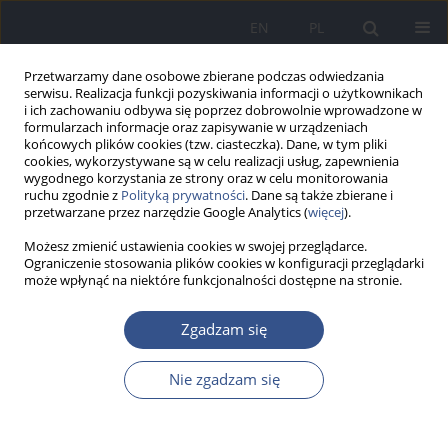
EN
PL
Przetwarzamy dane osobowe zbierane podczas odwiedzania
serwisu. Realizacja funkcji pozyskiwania informacji o użytkownikach
i ich zachowaniu odbywa się poprzez dobrowolnie wprowadzone w
formularzach informacje oraz zapisywanie w urządzeniach
końcowych plików cookies (tzw. ciasteczka). Dane, w tym pliki
cookies, wykorzystywane są w celu realizacji usług, zapewnienia
wygodnego korzystania ze strony oraz w celu monitorowania
ruchu zgodnie z
Polityką prywatności
. Dane są także zbierane i
przetwarzane przez narzędzie Google Analytics (
więcej
).
Możesz zmienić ustawienia cookies w swojej przeglądarce.
Ograniczenie stosowania plików cookies w konfiguracji przeglądarki
może wpłynąć na niektóre funkcjonalności dostępne na stronie.
Autor
Jolanta Kowol
Zgadzam się
PRACA ORYGINALNA
Nie zgadzam się
Zawartość kadmu w roślinach przyprawowych
dostępnych na rynku i uprawianych
indywidualnie