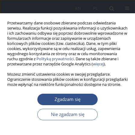
EN
PL
Przetwarzamy dane osobowe zbierane podczas odwiedzania
serwisu. Realizacja funkcji pozyskiwania informacji o użytkownikach
i ich zachowaniu odbywa się poprzez dobrowolnie wprowadzone w
formularzach informacje oraz zapisywanie w urządzeniach
końcowych plików cookies (tzw. ciasteczka). Dane, w tym pliki
cookies, wykorzystywane są w celu realizacji usług, zapewnienia
wygodnego korzystania ze strony oraz w celu monitorowania
ruchu zgodnie z
Polityką prywatności
. Dane są także zbierane i
przetwarzane przez narzędzie Google Analytics (
więcej
).
Możesz zmienić ustawienia cookies w swojej przeglądarce.
Ograniczenie stosowania plików cookies w konfiguracji przeglądarki
może wpłynąć na niektóre funkcjonalności dostępne na stronie.
Autor
Robert Rochel
Zgadzam się
PRACA ORYGINALNA
Nie zgadzam się
Wpływ wybranych czynników behawioralnych na
zawartość arsenu w kamieniach żółciowych
mieszkańców Polski Południowej