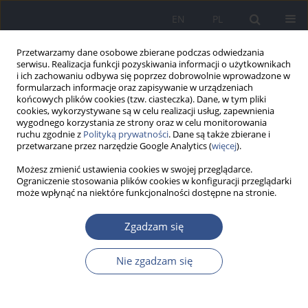
EN
PL
Przetwarzamy dane osobowe zbierane podczas odwiedzania
serwisu. Realizacja funkcji pozyskiwania informacji o użytkownikach
i ich zachowaniu odbywa się poprzez dobrowolnie wprowadzone w
formularzach informacje oraz zapisywanie w urządzeniach
końcowych plików cookies (tzw. ciasteczka). Dane, w tym pliki
cookies, wykorzystywane są w celu realizacji usług, zapewnienia
wygodnego korzystania ze strony oraz w celu monitorowania
ruchu zgodnie z
Polityką prywatności
. Dane są także zbierane i
przetwarzane przez narzędzie Google Analytics (
więcej
).
Możesz zmienić ustawienia cookies w swojej przeglądarce.
Ograniczenie stosowania plików cookies w konfiguracji przeglądarki
może wpłynąć na niektóre funkcjonalności dostępne na stronie.
Autor
Tomasz Męcik-Kronenberg
Zgadzam się
Nie zgadzam się
PRACA POGLĄDOWA
Analiza wpływu nano- i mikroplastików na
choroby neurodegeneracyjne oraz strategie