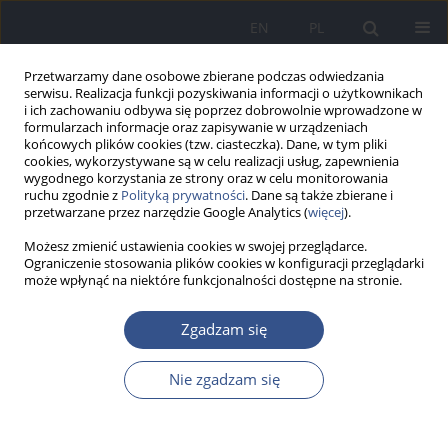
EN
PL
Przetwarzamy dane osobowe zbierane podczas odwiedzania
serwisu. Realizacja funkcji pozyskiwania informacji o użytkownikach
i ich zachowaniu odbywa się poprzez dobrowolnie wprowadzone w
formularzach informacje oraz zapisywanie w urządzeniach
końcowych plików cookies (tzw. ciasteczka). Dane, w tym pliki
cookies, wykorzystywane są w celu realizacji usług, zapewnienia
wygodnego korzystania ze strony oraz w celu monitorowania
ruchu zgodnie z
Polityką prywatności
. Dane są także zbierane i
przetwarzane przez narzędzie Google Analytics (
więcej
).
Możesz zmienić ustawienia cookies w swojej przeglądarce.
Ograniczenie stosowania plików cookies w konfiguracji przeglądarki
może wpłynąć na niektóre funkcjonalności dostępne na stronie.
Autor
Patrycja Ochman-
Zgadzam się
Pasierbek
Nie zgadzam się
PRACA POGLĄDOWA
Analiza wpływu nano- i mikroplastików na