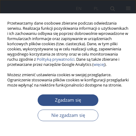
EN
PL
Przetwarzamy dane osobowe zbierane podczas odwiedzania
serwisu. Realizacja funkcji pozyskiwania informacji o użytkownikach
i ich zachowaniu odbywa się poprzez dobrowolnie wprowadzone w
formularzach informacje oraz zapisywanie w urządzeniach
końcowych plików cookies (tzw. ciasteczka). Dane, w tym pliki
cookies, wykorzystywane są w celu realizacji usług, zapewnienia
wygodnego korzystania ze strony oraz w celu monitorowania
ruchu zgodnie z
Polityką prywatności
. Dane są także zbierane i
przetwarzane przez narzędzie Google Analytics (
więcej
).
Możesz zmienić ustawienia cookies w swojej przeglądarce.
Ograniczenie stosowania plików cookies w konfiguracji przeglądarki
może wpłynąć na niektóre funkcjonalności dostępne na stronie.
Autor
Barbara Białkowska
Zgadzam się
PRACA ORYGINALNA
Nie zgadzam się
Próba oceny akceptowanego modelu rodziny w
wybranej grupie kobiet polskich