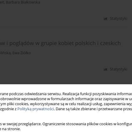
eit
,
Barbara Białkowska
Statystyki
 i poglądów w grupie kobiet polskich i czeskich
lińska
,
Ewa Ziółko
Statystyki
ne podczas odwiedzania serwisu. Realizacja funkcji pozyskiwania informacj
obrowolnie wprowadzone w formularzach informacje oraz zapisywanie w u
 tym pliki cookies, wykorzystywane są w celu realizacji usług, zapewnienia 
 zgodnie z
Polityką prywatności
. Dane są także zbierane i przetwarzane prze
s w swojej przeglądarce. Ograniczenie stosowania plików cookies w konfigur
 na stronie.