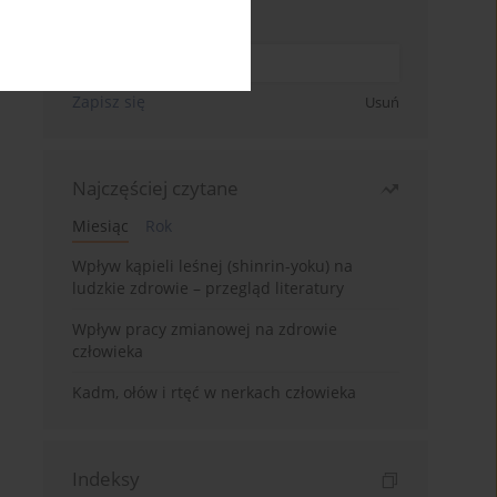
Wpisz swój adres email
Zapisz się
Usuń
Najczęściej czytane
Miesiąc
Rok
Wpływ kąpieli leśnej (shinrin-yoku) na
ludzkie zdrowie – przegląd literatury
Wpływ pracy zmianowej na zdrowie
człowieka
Kadm, ołów i rtęć w nerkach człowieka
Indeksy