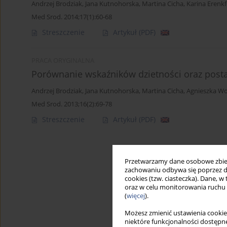
Andrzej Brodziak
,
Jana Kutnohorska
,
Martina Cicha
,
Karina Erenkf
Med Srod. 2014;17(1):60-68
Streszczenie
Artykuł
(PDF)
PRACA ORYGINALNA
Porównanie wskaźników dzietności oraz postaw
Andrzej Brodziak
,
Jana Kutnohorska
,
Martina Cicha
,
Agnieszka Wo
Med Srod. 2013;16(2):69-78
Streszczenie
Artykuł
(PDF)
Przetwarzamy dane osobowe zbiera
zachowaniu odbywa się poprzez d
cookies (tzw. ciasteczka). Dane, w
oraz w celu monitorowania ruchu
(
więcej
).
Możesz zmienić ustawienia cookie
niektóre funkcjonalności dostępne