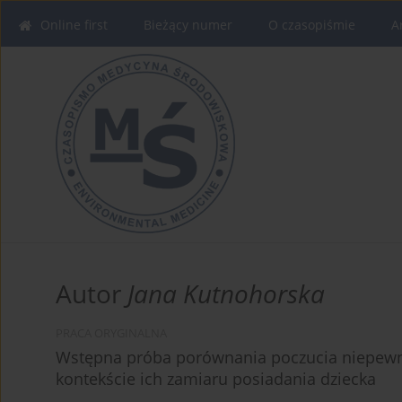
Online first
Bieżący numer
O czasopiśmie
A
Autor
Jana Kutnohorska
PRACA ORYGINALNA
Wstępna próba porównania poczucia niepewn
kontekście ich zamiaru posiadania dziecka