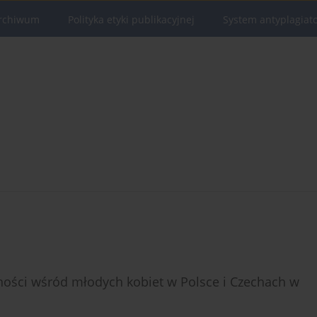
rchiwum
Polityka etyki publikacyjnej
System antyplagiat
ości wśród młodych kobiet w Polsce i Czechach w