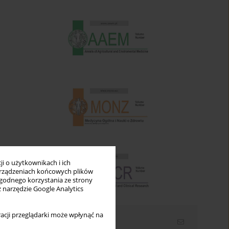
i o użytkownikach i ich
rządzeniach końcowych plików
wygodnego korzystania ze strony
z narzędzie Google Analytics
acji przeglądarki może wpłynąć na
Newsletter