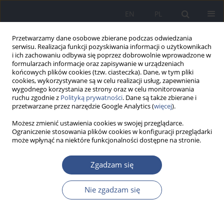
EN
PL
Przetwarzamy dane osobowe zbierane podczas odwiedzania
serwisu. Realizacja funkcji pozyskiwania informacji o użytkownikach
i ich zachowaniu odbywa się poprzez dobrowolnie wprowadzone w
formularzach informacje oraz zapisywanie w urządzeniach
końcowych plików cookies (tzw. ciasteczka). Dane, w tym pliki
cookies, wykorzystywane są w celu realizacji usług, zapewnienia
wygodnego korzystania ze strony oraz w celu monitorowania
ruchu zgodnie z
Polityką prywatności
. Dane są także zbierane i
przetwarzane przez narzędzie Google Analytics (
więcej
).
Możesz zmienić ustawienia cookies w swojej przeglądarce.
Ograniczenie stosowania plików cookies w konfiguracji przeglądarki
może wpłynąć na niektóre funkcjonalności dostępne na stronie.
Autor
Alicja Różyk-Myrta
Zgadzam się
Nie zgadzam się
PRACA ORYGINALNA
Próba oceny akceptowanego modelu rodziny w
wybranej grupie kobiet polskich