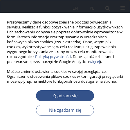
EN
PL
Przetwarzamy dane osobowe zbierane podczas odwiedzania
serwisu. Realizacja funkcji pozyskiwania informacji o użytkownikach
i ich zachowaniu odbywa się poprzez dobrowolnie wprowadzone w
formularzach informacje oraz zapisywanie w urządzeniach
końcowych plików cookies (tzw. ciasteczka). Dane, w tym pliki
cookies, wykorzystywane są w celu realizacji usług, zapewnienia
wygodnego korzystania ze strony oraz w celu monitorowania
ruchu zgodnie z
Polityką prywatności
. Dane są także zbierane i
przetwarzane przez narzędzie Google Analytics (
więcej
).
Możesz zmienić ustawienia cookies w swojej przeglądarce.
Ograniczenie stosowania plików cookies w konfiguracji przeglądarki
może wpłynąć na niektóre funkcjonalności dostępne na stronie.
Autor
Agata Kawalec
Zgadzam się
PRACA ORYGINALNA
Nie zgadzam się
Przestrzeganie przez personel medyczny zaleceń
Światowej Organizacji Zdrowia dotyczących
szczepienia przeciw grypie