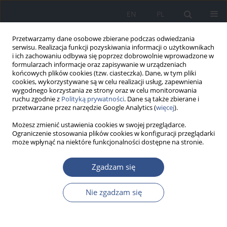
EN
PL
Przetwarzamy dane osobowe zbierane podczas odwiedzania
serwisu. Realizacja funkcji pozyskiwania informacji o użytkownikach
i ich zachowaniu odbywa się poprzez dobrowolnie wprowadzone w
formularzach informacje oraz zapisywanie w urządzeniach
końcowych plików cookies (tzw. ciasteczka). Dane, w tym pliki
cookies, wykorzystywane są w celu realizacji usług, zapewnienia
wygodnego korzystania ze strony oraz w celu monitorowania
ruchu zgodnie z
Polityką prywatności
. Dane są także zbierane i
przetwarzane przez narzędzie Google Analytics (
więcej
).
Możesz zmienić ustawienia cookies w swojej przeglądarce.
Ograniczenie stosowania plików cookies w konfiguracji przeglądarki
może wpłynąć na niektóre funkcjonalności dostępne na stronie.
Archiwum
Zgadzam się
4/2018 vol. 21
Nie zgadzam się
LIST DO REDAKCJI