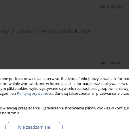
Statystyki
iny D u dzieci w wieku przedszkolnym
Statystyki
ne podczas odwiedzania serwisu. Realizacja funkcji pozyskiwania informacj
obrowolnie wprowadzone w formularzach informacje oraz zapisywanie w u
zarek do rąk w toaletach centrów handlowych na
 tym pliki cookies, wykorzystywane są w celu realizacji usług, zapewnienia 
 zgodnie z
Polityką prywatności
. Dane są także zbierane i przetwarzane prze
s w swojej przeglądarce. Ograniczenie stosowania plików cookies w konfigur
 na stronie.
Statystyki
Nie zgadzam się