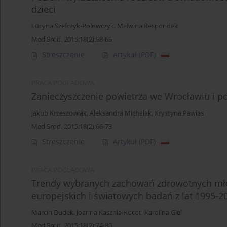
dzieci
Lucyna Szefczyk-Polowczyk
,
Malwina Respondek
Med Srod. 2015;18(2):58-65
Streszczenie
Artykuł
(PDF)
PRACA POGLĄDOWA
Zanieczyszczenie powietrza we Wrocławiu i po
Jakub Krzeszowiak
,
Aleksandra Michalak
,
Krystyna Pawlas
Med Srod. 2015;18(2):66-73
Streszczenie
Artykuł
(PDF)
PRACA POGLĄDOWA
Trendy wybranych zachowań zdrowotnych młod
europejskich i światowych badań z lat 1995-2
Marcin Dudek
,
Joanna Kasznia-Kocot
,
Karolina Giel
Med Srod. 2015;18(2):74-80