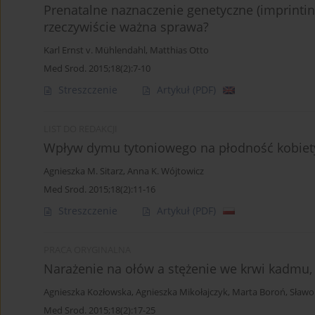
Prenatalne naznaczenie genetyczne (imprinti
rzeczywiście ważna sprawa?
Karl Ernst v. Mühlendahl
,
Matthias Otto
Med Srod. 2015;18(2):7-10
Streszczenie
Artykuł
(PDF)
LIST DO REDAKCJI
Wpływ dymu tytoniowego na płodność kobiet
Agnieszka M. Sitarz
,
Anna K. Wójtowicz
Med Srod. 2015;18(2):11-16
Streszczenie
Artykuł
(PDF)
PRACA ORYGINALNA
Narażenie na ołów a stężenie we krwi kadmu, 
Agnieszka Kozłowska
,
Agnieszka Mikołajczyk
,
Marta Boroń
,
Sławo
Med Srod. 2015;18(2):17-25