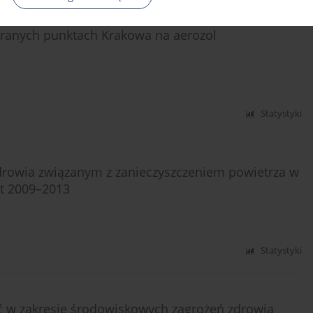
branych punktach Krakowa na aerozol
Statystyki
rowia związanym z zanieczyszczeniem powietrza w
at 2009–2013
Statystyki
 w zakresie środowiskowych zagrożeń zdrowia