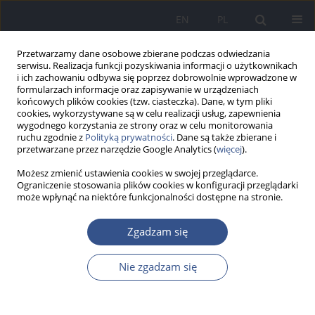
EN
PL
Przetwarzamy dane osobowe zbierane podczas odwiedzania
serwisu. Realizacja funkcji pozyskiwania informacji o użytkownikach
i ich zachowaniu odbywa się poprzez dobrowolnie wprowadzone w
formularzach informacje oraz zapisywanie w urządzeniach
końcowych plików cookies (tzw. ciasteczka). Dane, w tym pliki
cookies, wykorzystywane są w celu realizacji usług, zapewnienia
wygodnego korzystania ze strony oraz w celu monitorowania
ruchu zgodnie z
Polityką prywatności
. Dane są także zbierane i
przetwarzane przez narzędzie Google Analytics (
więcej
).
Możesz zmienić ustawienia cookies w swojej przeglądarce.
Ograniczenie stosowania plików cookies w konfiguracji przeglądarki
może wpłynąć na niektóre funkcjonalności dostępne na stronie.
2/2015 vol. 18
Zgadzam się
PRACA ORYGINALNA
Nie zgadzam się
Informowanie o