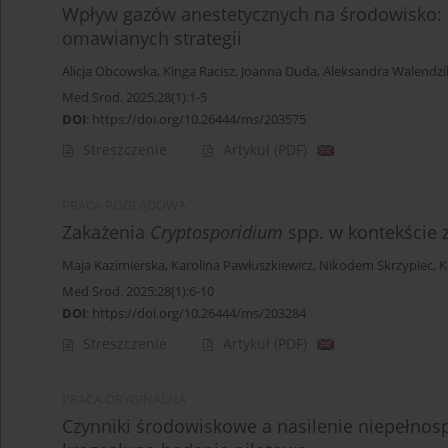
Wpływ gazów anestetycznych na środowisko: S
omawianych strategii
Alicja Obcowska
,
Kinga Racisz
,
Joanna Duda
,
Aleksandra Walendzi
Med Srod. 2025;28(1):1-5
DOI
:
https://doi.org/10.26444/ms/203575
Streszczenie
Artykuł
(PDF)
PRACA POGLĄDOWA
Zakażenia
Cryptosporidium
spp. w kontekście z
Maja Kazimierska
,
Karolina Pawłuszkiewicz
,
Nikodem Skrzypiec
,
K
Med Srod. 2025;28(1):6-10
DOI
:
https://doi.org/10.26444/ms/203284
Streszczenie
Artykuł
(PDF)
PRACA ORYGINALNA
Czynniki środowiskowe a nasilenie niepełno