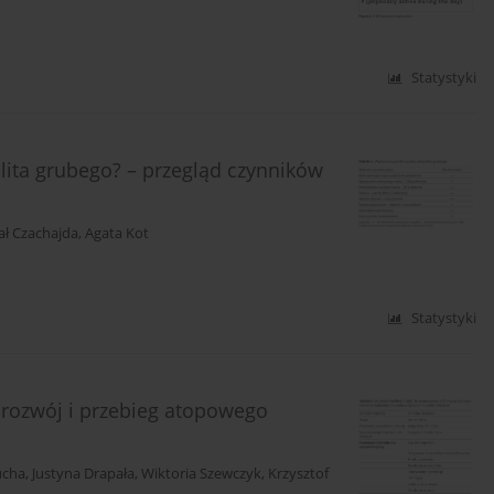
Statystyki
elita grubego? – przegląd czynników
ał Czachajda
,
Agata Kot
Statystyki
rozwój i przebieg atopowego
ucha
,
Justyna Drapała
,
Wiktoria Szewczyk
,
Krzysztof