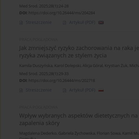
Med Srod. 2025;28(1):24-28
DOI
:
https://doi.org/10.26444/ms/204284
Streszczenie
Artykuł
(PDF)
PRACA POGLĄDOWA
Jak zmniejszyć ryzyko zachorowania na raka j
ryzyka związanych ze stylem życia
Kamila Duszyńska
,
Karol Dolepski
,
Alicja Góral
,
Krystian Żuk
,
Mich
Med Srod. 2025;28(1):29-33
DOI
:
https://doi.org/10.26444/ms/202718
Streszczenie
Artykuł
(PDF)
PRACA POGLĄDOWA
Wpływ wybranych aspektów dietetycznych na 
zapalenia skóry
Magdalena Dederko
,
Gabriela Żychowska
,
Florian Sowa
,
Kamil M
Gomułka