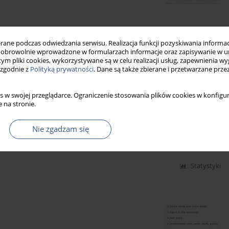
ne podczas odwiedzania serwisu. Realizacja funkcji pozyskiwania informacj
obrowolnie wprowadzone w formularzach informacje oraz zapisywanie w u
Statystyki
 tym pliki cookies, wykorzystywane są w celu realizacji usług, zapewnienia 
 zgodnie z
Polityką prywatności
. Dane są także zbierane i przetwarzane prze
s w swojej przeglądarce. Ograniczenie stosowania plików cookies w konfigur
w ryzyka choroby Hashimoto
 na stronie.
a
,
Mateusz Pakuła
,
Natalia Dolata
,
Aleksandra Stosiek
,
Nie zgadzam się
Statystyki