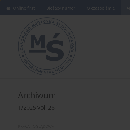
Online first
Bieżący numer
O czasopiśmie
A
Archiwum
1/2025 vol. 28
PRACA POGLĄDOWA