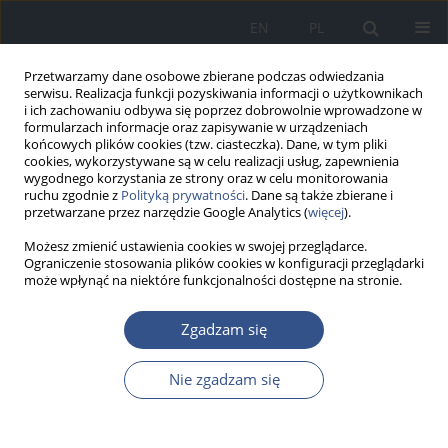
EN
PL
Przetwarzamy dane osobowe zbierane podczas odwiedzania
serwisu. Realizacja funkcji pozyskiwania informacji o użytkownikach
i ich zachowaniu odbywa się poprzez dobrowolnie wprowadzone w
formularzach informacje oraz zapisywanie w urządzeniach
końcowych plików cookies (tzw. ciasteczka). Dane, w tym pliki
cookies, wykorzystywane są w celu realizacji usług, zapewnienia
wygodnego korzystania ze strony oraz w celu monitorowania
ruchu zgodnie z
Polityką prywatności
. Dane są także zbierane i
przetwarzane przez narzędzie Google Analytics (
więcej
).
Możesz zmienić ustawienia cookies w swojej przeglądarce.
Ograniczenie stosowania plików cookies w konfiguracji przeglądarki
może wpłynąć na niektóre funkcjonalności dostępne na stronie.
1/2011 vol. 14
Zgadzam się
PRACA ORYGINALNA
Nie zgadzam się
Narażenie ludzi na kontakt z