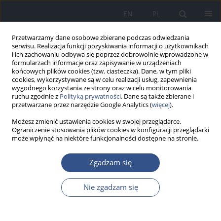
EN
PL
Przetwarzamy dane osobowe zbierane podczas odwiedzania
serwisu. Realizacja funkcji pozyskiwania informacji o użytkownikach
i ich zachowaniu odbywa się poprzez dobrowolnie wprowadzone w
formularzach informacje oraz zapisywanie w urządzeniach
końcowych plików cookies (tzw. ciasteczka). Dane, w tym pliki
cookies, wykorzystywane są w celu realizacji usług, zapewnienia
wygodnego korzystania ze strony oraz w celu monitorowania
ruchu zgodnie z
Polityką prywatności
. Dane są także zbierane i
przetwarzane przez narzędzie Google Analytics (
więcej
).
Możesz zmienić ustawienia cookies w swojej przeglądarce.
Ograniczenie stosowania plików cookies w konfiguracji przeglądarki
może wpłynąć na niektóre funkcjonalności dostępne na stronie.
1/2011 vol. 14
Zgadzam się
PRACA ORYGINALNA
Nie zgadzam się
Wpływ wybranych czynników