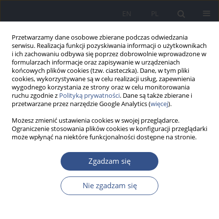
EN
PL
Przetwarzamy dane osobowe zbierane podczas odwiedzania
serwisu. Realizacja funkcji pozyskiwania informacji o użytkownikach
i ich zachowaniu odbywa się poprzez dobrowolnie wprowadzone w
formularzach informacje oraz zapisywanie w urządzeniach
końcowych plików cookies (tzw. ciasteczka). Dane, w tym pliki
cookies, wykorzystywane są w celu realizacji usług, zapewnienia
wygodnego korzystania ze strony oraz w celu monitorowania
ruchu zgodnie z
Polityką prywatności
. Dane są także zbierane i
przetwarzane przez narzędzie Google Analytics (
więcej
).
Możesz zmienić ustawienia cookies w swojej przeglądarce.
Ograniczenie stosowania plików cookies w konfiguracji przeglądarki
może wpłynąć na niektóre funkcjonalności dostępne na stronie.
Słowo kluczowe
chorobotwórcze
Zgadzam się
serotypy
Nie zgadzam się
PRACA ORYGINALNA
Narażenie ludzi na kontakt z różnymi serotypami