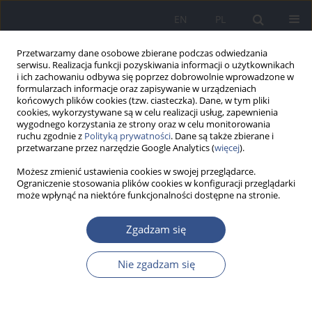
EN
PL
Przetwarzamy dane osobowe zbierane podczas odwiedzania
serwisu. Realizacja funkcji pozyskiwania informacji o użytkownikach
i ich zachowaniu odbywa się poprzez dobrowolnie wprowadzone w
formularzach informacje oraz zapisywanie w urządzeniach
końcowych plików cookies (tzw. ciasteczka). Dane, w tym pliki
cookies, wykorzystywane są w celu realizacji usług, zapewnienia
wygodnego korzystania ze strony oraz w celu monitorowania
ruchu zgodnie z
Polityką prywatności
. Dane są także zbierane i
przetwarzane przez narzędzie Google Analytics (
więcej
).
Możesz zmienić ustawienia cookies w swojej przeglądarce.
Ograniczenie stosowania plików cookies w konfiguracji przeglądarki
może wpłynąć na niektóre funkcjonalności dostępne na stronie.
Autor
Piotr Kopiński
Zgadzam się
Nie zgadzam się
PRACA POGLĄDOWA
Leczenie otyłości off label
Patrycja Agnieszka Białowąs
,
Zuzanna Michalik
,