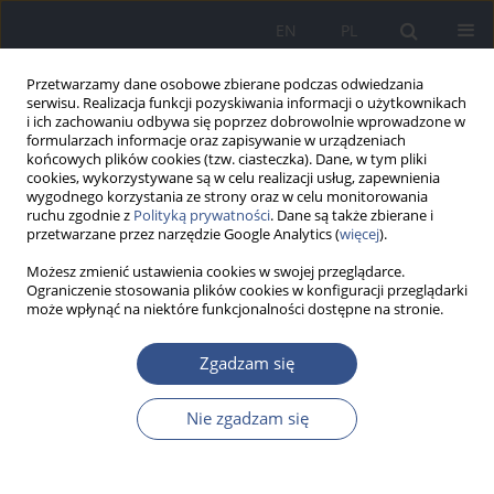
EN
PL
Przetwarzamy dane osobowe zbierane podczas odwiedzania
serwisu. Realizacja funkcji pozyskiwania informacji o użytkownikach
i ich zachowaniu odbywa się poprzez dobrowolnie wprowadzone w
formularzach informacje oraz zapisywanie w urządzeniach
końcowych plików cookies (tzw. ciasteczka). Dane, w tym pliki
cookies, wykorzystywane są w celu realizacji usług, zapewnienia
wygodnego korzystania ze strony oraz w celu monitorowania
ruchu zgodnie z
Polityką prywatności
. Dane są także zbierane i
przetwarzane przez narzędzie Google Analytics (
więcej
).
Możesz zmienić ustawienia cookies w swojej przeglądarce.
Ograniczenie stosowania plików cookies w konfiguracji przeglądarki
może wpłynąć na niektóre funkcjonalności dostępne na stronie.
Autor
Wojciech Donderski
Zgadzam się
Nie zgadzam się
PRACA ORYGINALNA
Występowanie bakterii b-hemolizujących w
placówkach farmaceutycznych. Analiza struktury