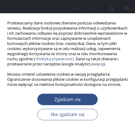
EN
PL
Przetwarzamy dane osobowe zbierane podczas odwiedzania
serwisu. Realizacja funkcji pozyskiwania informacji o użytkownikach
i ich zachowaniu odbywa się poprzez dobrowolnie wprowadzone w
formularzach informacje oraz zapisywanie w urządzeniach
końcowych plików cookies (tzw. ciasteczka). Dane, w tym pliki
cookies, wykorzystywane są w celu realizacji usług, zapewnienia
wygodnego korzystania ze strony oraz w celu monitorowania
ruchu zgodnie z
Polityką prywatności
. Dane są także zbierane i
przetwarzane przez narzędzie Google Analytics (
więcej
).
Możesz zmienić ustawienia cookies w swojej przeglądarce.
Ograniczenie stosowania plików cookies w konfiguracji przeglądarki
może wpłynąć na niektóre funkcjonalności dostępne na stronie.
Autor
Wiktoria Dzierzgowska
Zgadzam się
Nie zgadzam się
PRACA POGLĄDOWA
Bisfenol A a niepłodność męska:
miniprzegląd mechanizmów