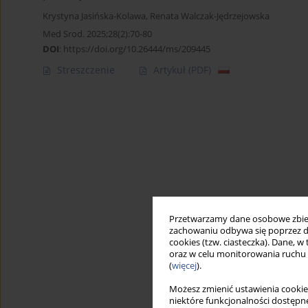
Krystyna Jasińska-Kolawa
,
Renata Walczak-Jędrzejowska
Med Srod. 2025;28(2):70-80
DOI
:
https://doi.org/10.26444/ms/209445
Streszczenie
Artykuł
(PDF)
Przetwarzamy dane osobowe zbiera
zachowaniu odbywa się poprzez d
cookies (tzw. ciasteczka). Dane, w
oraz w celu monitorowania ruchu
(
więcej
).
Możesz zmienić ustawienia cookie
niektóre funkcjonalności dostępne