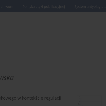
rchiwum
Polityka etyki publikacyjnej
System antyplagiat
owska
skowego w kontekście regulacji