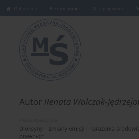
Online first
Bieżący numer
O czasopiśmie
A
Autor
Renata Walczak-Jędrzej
PRACA POGLĄDOWA
Dioksyny – zmiany emisji i narażenia środowi
prawnych