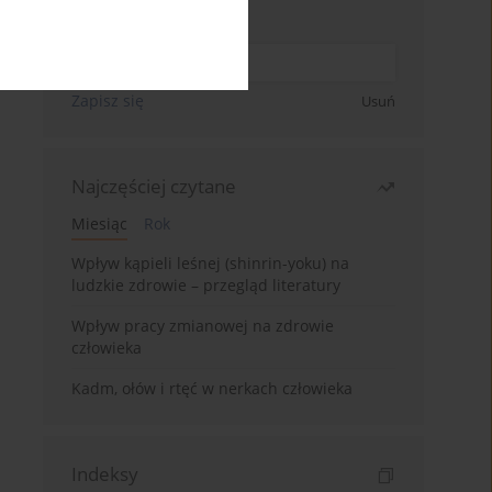
Wpisz swój adres email
Zapisz się
Usuń
Najczęściej czytane
Miesiąc
Rok
Wpływ kąpieli leśnej (shinrin-yoku) na
ludzkie zdrowie – przegląd literatury
Wpływ pracy zmianowej na zdrowie
człowieka
Kadm, ołów i rtęć w nerkach człowieka
Indeksy