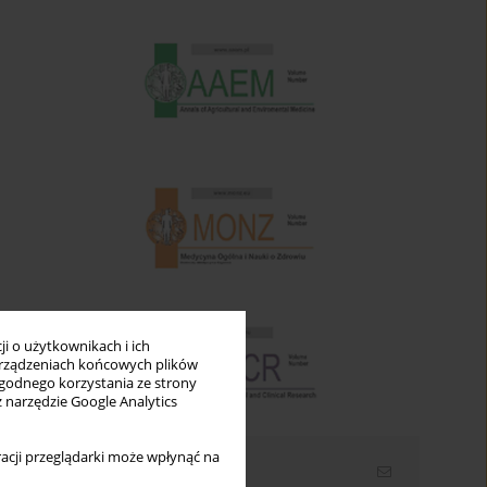
i o użytkownikach i ich
rządzeniach końcowych plików
wygodnego korzystania ze strony
z narzędzie Google Analytics
acji przeglądarki może wpłynąć na
Newsletter