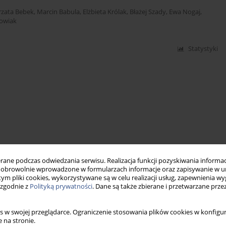
rzata Bebek
,
Marcin Babula
,
Elżbieta Królak
,
Błażej Szady
,
Ewa Nogaj
,
owiak
Statystyki
ne podczas odwiedzania serwisu. Realizacja funkcji pozyskiwania informacj
obrowolnie wprowadzone w formularzach informacje oraz zapisywanie w u
 tym pliki cookies, wykorzystywane są w celu realizacji usług, zapewnienia 
 zgodnie z
Polityką prywatności
. Dane są także zbierane i przetwarzane prze
s w swojej przeglądarce. Ograniczenie stosowania plików cookies w konfigur
 na stronie.