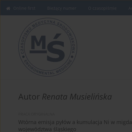
Online first
Bieżący numer
O czasopiśmie
A
Autor
Renata Musielińska
PRACA ORYGINALNA
Wtórna emisja pyłów a kumulacja Ni w migda
województwa śląskiego