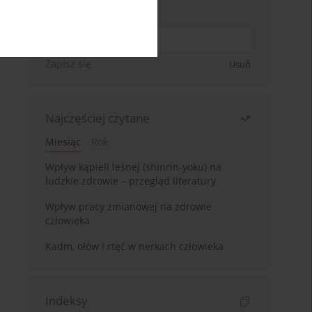
Wpisz swój adres email
Zapisz się
Usuń
Najczęściej czytane
Miesiąc
Rok
Wpływ kąpieli leśnej (shinrin-yoku) na
ludzkie zdrowie – przegląd literatury
Wpływ pracy zmianowej na zdrowie
człowieka
Kadm, ołów i rtęć w nerkach człowieka
Indeksy