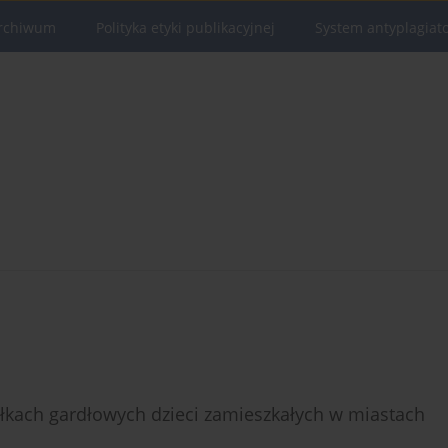
rchiwum
Polityka etyki publikacyjnej
System antyplagiat
łkach gardłowych dzieci zamieszkałych w miastach