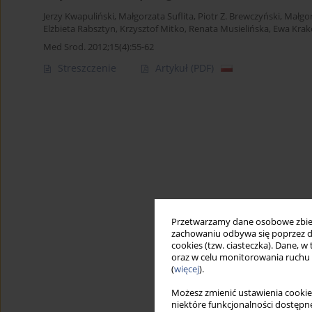
Jerzy Kwapuliński
,
Małgorzata Suflita
,
Piotr Z. Brewczyński
,
Małgo
Elżbieta Rabsztyn
,
Krzysztof Mitko
,
Renata Musielińska
,
Ewa Krak
Med Srod. 2012;15(4):55-62
Streszczenie
Artykuł
(PDF)
Przetwarzamy dane osobowe zbiera
zachowaniu odbywa się poprzez d
cookies (tzw. ciasteczka). Dane, w
oraz w celu monitorowania ruchu
(
więcej
).
Możesz zmienić ustawienia cookie
niektóre funkcjonalności dostępne