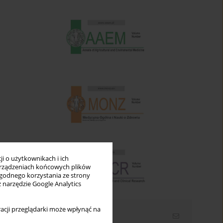
i o użytkownikach i ich
rządzeniach końcowych plików
wygodnego korzystania ze strony
z narzędzie Google Analytics
acji przeglądarki może wpłynąć na
Newsletter