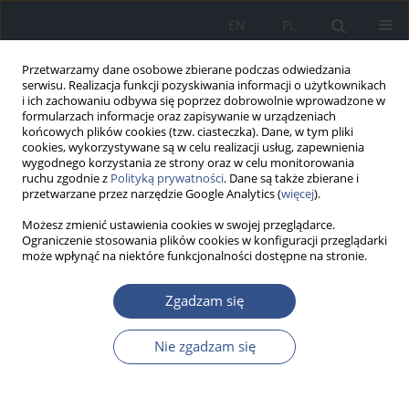
EN
PL
Przetwarzamy dane osobowe zbierane podczas odwiedzania
serwisu. Realizacja funkcji pozyskiwania informacji o użytkownikach
i ich zachowaniu odbywa się poprzez dobrowolnie wprowadzone w
formularzach informacje oraz zapisywanie w urządzeniach
końcowych plików cookies (tzw. ciasteczka). Dane, w tym pliki
cookies, wykorzystywane są w celu realizacji usług, zapewnienia
wygodnego korzystania ze strony oraz w celu monitorowania
ruchu zgodnie z
Polityką prywatności
. Dane są także zbierane i
przetwarzane przez narzędzie Google Analytics (
więcej
).
Możesz zmienić ustawienia cookies w swojej przeglądarce.
Ograniczenie stosowania plików cookies w konfiguracji przeglądarki
może wpłynąć na niektóre funkcjonalności dostępne na stronie.
Autor
Nina Taborska
Zgadzam się
PRACA POGLĄDOWA
Nie zgadzam się
Sprawne ciało, sprawna skóra: wieloaspektowy
wpływ aktywności fizycznej na skórę