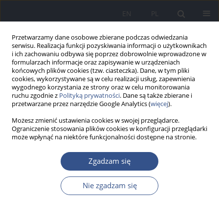
EN
PL
Przetwarzamy dane osobowe zbierane podczas odwiedzania
serwisu. Realizacja funkcji pozyskiwania informacji o użytkownikach
i ich zachowaniu odbywa się poprzez dobrowolnie wprowadzone w
formularzach informacje oraz zapisywanie w urządzeniach
końcowych plików cookies (tzw. ciasteczka). Dane, w tym pliki
cookies, wykorzystywane są w celu realizacji usług, zapewnienia
wygodnego korzystania ze strony oraz w celu monitorowania
ruchu zgodnie z
Polityką prywatności
. Dane są także zbierane i
przetwarzane przez narzędzie Google Analytics (
więcej
).
Możesz zmienić ustawienia cookies w swojej przeglądarce.
Ograniczenie stosowania plików cookies w konfiguracji przeglądarki
może wpłynąć na niektóre funkcjonalności dostępne na stronie.
Autor
Mateusz Patyk
Zgadzam się
PRACA ORYGINALNA
Nie zgadzam się
The comparative analysis of amount of exhaled
carbon monoxide as an indicator of smoking
among students of selected universities in