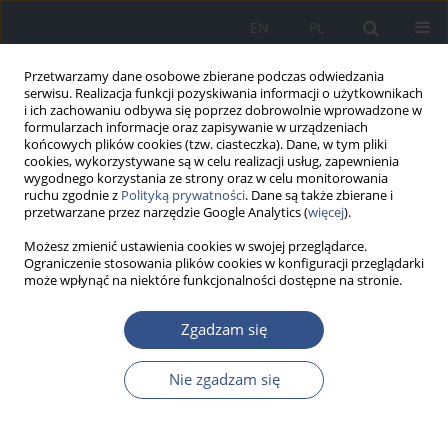
EN
PL
Przetwarzamy dane osobowe zbierane podczas odwiedzania
serwisu. Realizacja funkcji pozyskiwania informacji o użytkownikach
i ich zachowaniu odbywa się poprzez dobrowolnie wprowadzone w
formularzach informacje oraz zapisywanie w urządzeniach
końcowych plików cookies (tzw. ciasteczka). Dane, w tym pliki
cookies, wykorzystywane są w celu realizacji usług, zapewnienia
wygodnego korzystania ze strony oraz w celu monitorowania
ruchu zgodnie z
Polityką prywatności
. Dane są także zbierane i
przetwarzane przez narzędzie Google Analytics (
więcej
).
Możesz zmienić ustawienia cookies w swojej przeglądarce.
Ograniczenie stosowania plików cookies w konfiguracji przeglądarki
może wpłynąć na niektóre funkcjonalności dostępne na stronie.
Autor
Mariola Kucharczyk
Zgadzam się
Nie zgadzam się
PRACA ORYGINALNA
Ocena jodurii u studentek wydziału
farmaceutycznego