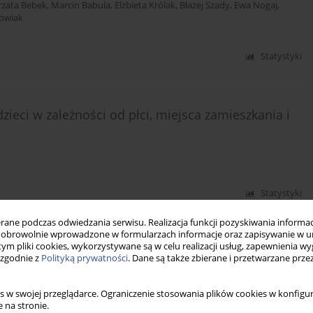
rzata Bebek
,
Marcin Babula
,
Elżbieta Królak
,
Błażej Szady
,
Ewa Nogaj
,
owiak
Statystyki
eci w zależności od płci, miejsca zamieszkania i
Statystyki
ne podczas odwiedzania serwisu. Realizacja funkcji pozyskiwania informacj
obrowolnie wprowadzone w formularzach informacje oraz zapisywanie w u
 tym pliki cookies, wykorzystywane są w celu realizacji usług, zapewnienia 
 migdałkach gardłowych dzieci
 zgodnie z
Polityką prywatności
. Dane są także zbierane i przetwarzane prze
s w swojej przeglądarce. Ograniczenie stosowania plików cookies w konfigur
 na stronie.