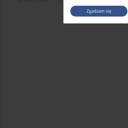
Streszczenie
Artykuł
(PDF)
Zgadzam się