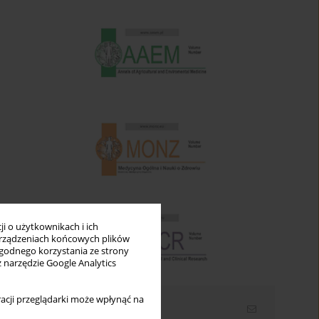
i o użytkownikach i ich
rządzeniach końcowych plików
wygodnego korzystania ze strony
z narzędzie Google Analytics
acji przeglądarki może wpłynąć na
Newsletter