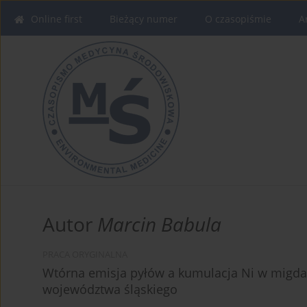
Online first
Bieżący numer
O czasopiśmie
A
Autor
Marcin Babula
PRACA ORYGINALNA
Wtórna emisja pyłów a kumulacja Ni w migda
województwa śląskiego