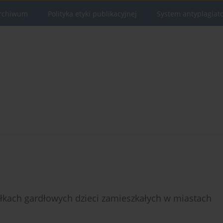
rchiwum
Polityka etyki publikacyjnej
System antyplagiat
łkach gardłowych dzieci zamieszkałych w miastach