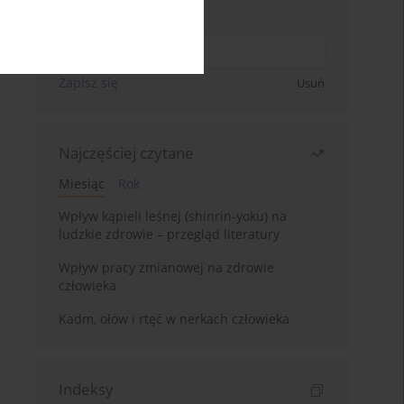
Wpisz swój adres email
Zapisz się
Usuń
Najczęściej czytane
Miesiąc
Rok
Wpływ kąpieli leśnej (shinrin-yoku) na
ludzkie zdrowie – przegląd literatury
Wpływ pracy zmianowej na zdrowie
człowieka
Kadm, ołów i rtęć w nerkach człowieka
Indeksy