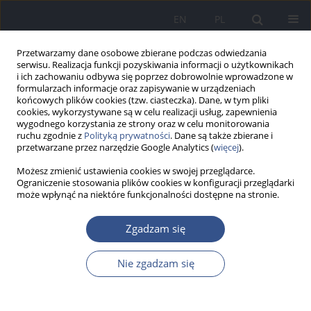
EN
PL
Przetwarzamy dane osobowe zbierane podczas odwiedzania
serwisu. Realizacja funkcji pozyskiwania informacji o użytkownikach
i ich zachowaniu odbywa się poprzez dobrowolnie wprowadzone w
formularzach informacje oraz zapisywanie w urządzeniach
końcowych plików cookies (tzw. ciasteczka). Dane, w tym pliki
cookies, wykorzystywane są w celu realizacji usług, zapewnienia
wygodnego korzystania ze strony oraz w celu monitorowania
ruchu zgodnie z
Polityką prywatności
. Dane są także zbierane i
przetwarzane przez narzędzie Google Analytics (
więcej
).
Możesz zmienić ustawienia cookies w swojej przeglądarce.
Ograniczenie stosowania plików cookies w konfiguracji przeglądarki
może wpłynąć na niektóre funkcjonalności dostępne na stronie.
Autor
Elżbieta Królak
Zgadzam się
Nie zgadzam się
PRACA ORYGINALNA
Wtórna emisja pyłów a kumulacja Ni w
migdałkach gardłowych dzieci zamieszkałych w