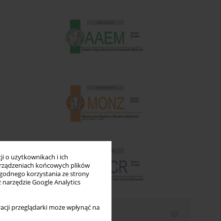
i o użytkownikach i ich
rządzeniach końcowych plików
wygodnego korzystania ze strony
z narzędzie Google Analytics
acji przeglądarki może wpłynąć na
Newsletter