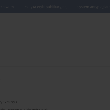
rchiwum
Polityka etyki publikacyjnej
System antyplagiat
a
tycznego
ska-Dziurowicz
,
Aleksandra Bijak