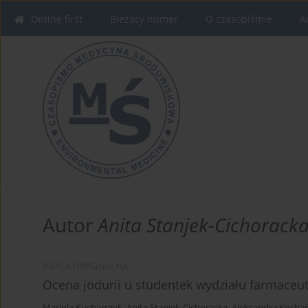
Online first
Bieżący numer
O czasopiśmie
A
Autor
Anita Stanjek-Cichorack
PRACA ORYGINALNA
Ocena jodurii u studentek wydziału farmaceu
Mariola Kucharczyk
,
Anita Stanjek-Cichoracka
,
Aleksandra Kochań