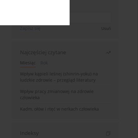
Wpisz swój adres email
Zapisz się
Usuń
Najczęściej czytane
Miesiąc
Rok
Wpływ kąpieli leśnej (shinrin-yoku) na
ludzkie zdrowie – przegląd literatury
Wpływ pracy zmianowej na zdrowie
człowieka
Kadm, ołów i rtęć w nerkach człowieka
Indeksy