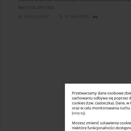
Med Srod. 2012;15(3)
Streszczenie
Artykuł
(PDF)
Przetwarzamy dane osobowe zbiera
zachowaniu odbywa się poprzez d
cookies (tzw. ciasteczka). Dane, w
oraz w celu monitorowania ruchu
(
więcej
).
Możesz zmienić ustawienia cookie
niektóre funkcjonalności dostępne