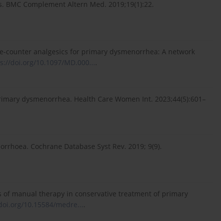
s. BMC Complement Altern Med. 2019;19(1):22.
r-the-counter analgesics for primary dysmenorrhea: A network
s://doi.org/10.1097/MD.000...
.
n primary dysmenorrhea. Health Care Women Int. 2023;44(5):601–
norrhoea. Cochrane Database Syst Rev. 2019; 9(9).
s of manual therapy in conservative treatment of primary
/doi.org/10.15584/medre...
.