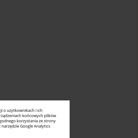
i o użytkownikach i ich
rządzeniach końcowych plików
wygodnego korzystania ze strony
z narzędzie Google Analytics