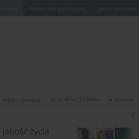
rchiwum
Polityka etyki publikacyjnej
System antyplagiat
CC BY-NC 3.0 Polska
Statystyki
Pobierz cytowanie
 jakość życia