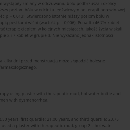
m wystąpiły zmiany w odczuwaniu bólu podbrzusza i okolicy
iższy poziom bólu w odcinku lędźwiowym po terapii borowinowej
 p = 0,013). Stwierdzono istotnie niższy poziom bólu w
pią pestkami wiśni (wartość p = 0,006). Ponadto 46,7% kobiet
ać terapię ciepłem w kolejnych miesiącach. Jakość życia w skali
upie 2 i 7 kobiet w grupie 3. Nie wykazano jednak istotności
 kilka dni przed menstruacją może złagodzić bolesne
 farmakologicznego.
erapy using plaster with therapeutic mud, hot water bottle and
 women with dysmenorrhea.
years, first quartile: 21.00 years, and third quartile: 23.75
 used a plaster with therapeutic mud, group 2 – hot water