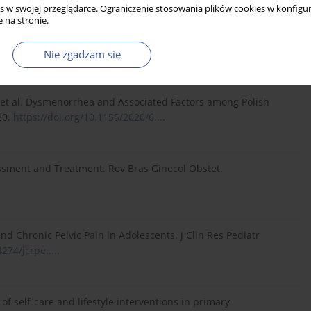
s w swojej przeglądarce. Ograniczenie stosowania plików cookies w konfigur
 na stronie.
alence of dysmenorrhea and associated risk factors among
nd). 2023;19.
https://doi.org/10.1177/174550...
.
Nie zgadzam się
A, et al. Dysmenorrhea and Associated Factors among Polish
20.
https://doi.org/10.1155/2020/6...
.
sment and Treatment. Rev Bras Ginecol Obstet.
 Chronic Pelvic Pain in Adolescents. J Clin Res Pediatr
4274/jcrpe....
.
of self-care and lifestyle interventions in primary