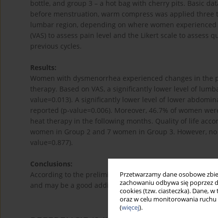
bottle, and group 3 – a hot bag with cherry pits. Basic d
before menstruation, warm compress was applied three t
lumbar region, depending on where women experienced m
(VAS) to assess pain level and the Likert scale to assess 
previous cycles.
Results:
Women with dysmenorrhea experienced changes in the pe
therapy. Based on VAS, a significantly lower level of lum
value=0.013). A significantly lower level of lower abdomin
reported (p-value=0.006). Moreover, 46.7% of women were 
heat therapy in the following months. Quality of life acc
women in Group 2 and 7 women in Group 3. However, no s
value=0.877).
Conclusions:
According to the preliminary results, heat therapy appl
Przetwarzamy dane osobowe zbiera
zachowaniu odbywa się poprzez d
and may be a good addition to pharmacological treatmen
cookies (tzw. ciasteczka). Dane, w
oraz w celu monitorowania ruchu
(
więcej
).