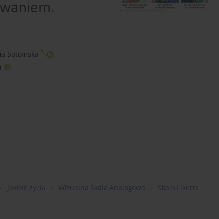
owaniem.
3
fia Sotomska
,
jakość życia
Wizualna Skala Analogowa
Skala Likerta