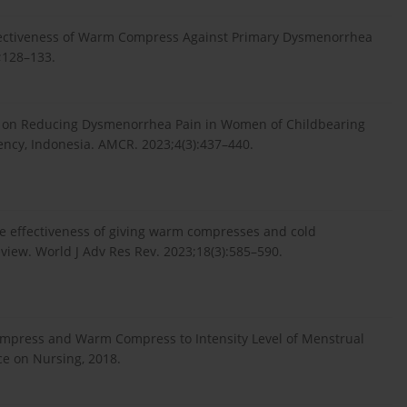
Effectiveness of Warm Compress Against Primary Dysmenorrhea
;128–133.
es on Reducing Dysmenorrhea Pain in Women of Childbearing
ency, Indonesia. AMCR. 2023;4(3):437–440.
 the effectiveness of giving warm compresses and cold
iew. World J Adv Res Rev. 2023;18(3):585–590.
Compress and Warm Compress to Intensity Level of Menstrual
ce on Nursing, 2018.