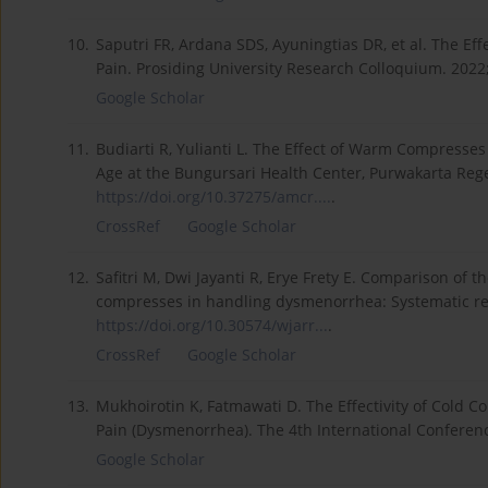
10.
Saputri FR, Ardana SDS, Ayuningtias DR, et al. The 
Pain. Prosiding University Research Colloquium. 2022
Google Scholar
11.
Budiarti R, Yulianti L. The Effect of Warm Compress
Age at the Bungursari Health Center, Purwakarta Reg
https://doi.org/10.37275/amcr....
.
CrossRef
Google Scholar
12.
Safitri M, Dwi Jayanti R, Erye Frety E. Comparison of
compresses in handling dysmenorrhea: Systematic rev
https://doi.org/10.30574/wjarr...
.
CrossRef
Google Scholar
13.
Mukhoirotin K, Fatmawati D. The Effectivity of Cold 
Pain (Dysmenorrhea). The 4th International Conferen
Google Scholar