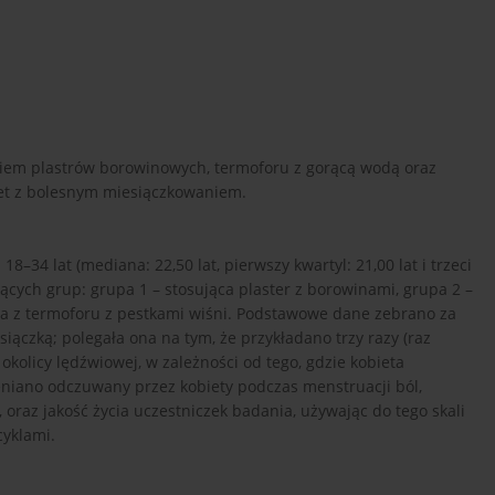
ciem plastrów borowinowych, termoforu z gorącą wodą oraz
iet z bolesnym miesiączkowaniem.
–34 lat (mediana: 22,50 lat, pierwszy kwartyl: 21,00 lat i trzeci
jących grup: grupa 1 – stosująca plaster z borowinami, grupa 2 –
ąca z termoforu z pestkami wiśni. Podstawowe dane zebrano za
ączką; polegała ona na tym, że przykładano trzy razy (raz
kolicy lędźwiowej, w zależności od tego, gdzie kobieta
eniano odczuwany przez kobiety podczas menstruacji ból,
 oraz jakość życia uczestniczek badania, używając do tego skali
cyklami.