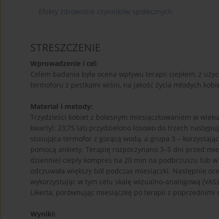
Efekty zdrowotne czynników społecznych
STRESZCZENIE
Wprowadzenie i cel:
Celem badania była ocena wpływu terapii ciepłem, z uży
termoforu z pestkami wiśni, na jakość życia młodych kob
Materiał i metody:
Trzydzieści kobiet z bolesnym miesiączkowaniem w wieku 18
kwartyl: 23,75 lat) przydzielono losowo do trzech następu
stosująca termofor z gorącą wodą, a grupa 3 – korzystaj
pomocą ankiety. Terapię rozpoczynano 3–5 dni przed miesi
dziennie) ciepły kompres na 20 min na podbrzuszu lub w o
odczuwała większy ból podczas miesiączki. Następnie oc
wykorzystując w tym celu skalę wizualno-analogową (VAS),
Likerta, porównując miesiączkę po terapii z poprzednimi 
Wyniki: