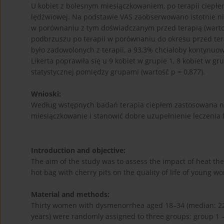
U kobiet z bolesnym miesiączkowaniem, po terapii ciepłe
lędźwiowej. Na podstawie VAS zaobserwowano istotnie n
w porównaniu z tym doświadczanym przed terapią (wartość
podbrzuszu po terapii w porównaniu do okresu przed tera
było zadowolonych z terapii, a 93,3% chciałoby kontynuow
Likerta poprawiła się u 9 kobiet w grupie 1, 8 kobiet w gr
statystycznej pomiędzy grupami (wartość p = 0,877).
Wnioski:
Według wstępnych badań terapia ciepłem zastosowana na
miesiączkowanie i stanowić dobre uzupełnienie leczenia
Introduction and objective:
The aim of the study was to assess the impact of heat th
hot bag with cherry pits on the quality of life of young
Material and methods:
Thirty women with dysmenorrhea aged 18–34 (median: 22.50 
years) were randomly assigned to three groups: group 1 –