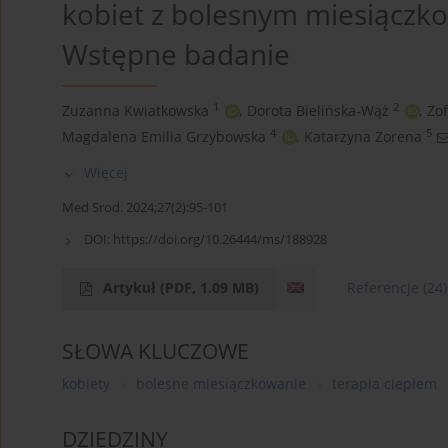
kobiet z bolesnym miesiączk
Wstępne badanie
1
2
Zuzanna Kwiatkowska
,
Dorota Bielińska-Wąż
,
Zo
4
5
Magdalena Emilia Grzybowska
,
Katarzyna Zorena
Więcej
Med Srod. 2024;27(2):95-101
DOI:
https://doi.org/10.26444/ms/188928
Artykuł
(PDF, 1.09 MB)
Referencje
(24)
SŁOWA KLUCZOWE
kobiety
bolesne miesiączkowanie
terapia ciepłem
DZIEDZINY