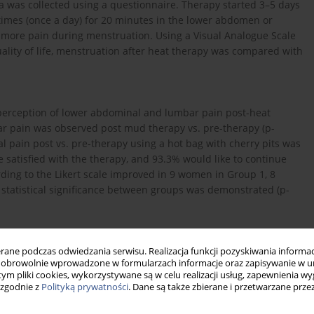
ata was collected using a questionnaire. Therapy started 3–5 days
imes (once a day) for 20 minutes in the lower abdomen or
ore pain during menstruation. Using a Visual Analogue Scale
quality of life, menstruation after heat therapy was compared with
rception of lower abdominal and lumbar pain post-heat
bar pain was observed post mud therapy vs. pre-therapy (p-
al pain post vs. pre-therapy using a hot bag with cherry pits was
satisfied with the therapy, and 93.3% would like to continue
ording to the Likert scale improved in 9 women in Group 1, 8
tatistical significance between groups was demonstrated (p-
ied a few days before menstruation can reduce dysmenorrhea
ne podczas odwiedzania serwisu. Realizacja funkcji pozyskiwania informacj
obrowolnie wprowadzone w formularzach informacje oraz zapisywanie w u
t.
 tym pliki cookies, wykorzystywane są w celu realizacji usług, zapewnienia 
 zgodnie z
Polityką prywatności
. Dane są także zbierane i przetwarzane prze