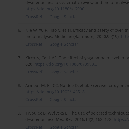
dysmenorrhea: a systematic review and meta-analysi
https://doi.org/10.1186/s12906...
.
CrossRef
Google Scholar
6.
Nie W, Xu P, Hao C, et al. Efficacy and safety of ove
meta-analysis. Medicine (Baltimore). 2020;99(19).
http
CrossRef
Google Scholar
7.
Kirca N, Celik AS. The effect of yoga on pain level i
620.
https://doi.org/10.1080/073993...
.
CrossRef
Google Scholar
8.
Armour M, Ee CC, Naidoo D, et al. Exercise for dysme
https://doi.org/10.1002/146518...
.
CrossRef
Google Scholar
9.
Trybulec B, Wyżycka E. The use of selected technique
dysmenorrhea. Med Rev. 2016;14(2):162–172.
https:/
CrossRef
Google Scholar