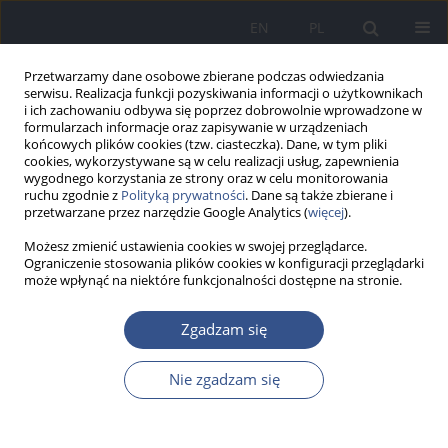
EN
PL
Przetwarzamy dane osobowe zbierane podczas odwiedzania
serwisu. Realizacja funkcji pozyskiwania informacji o użytkownikach
i ich zachowaniu odbywa się poprzez dobrowolnie wprowadzone w
formularzach informacje oraz zapisywanie w urządzeniach
końcowych plików cookies (tzw. ciasteczka). Dane, w tym pliki
cookies, wykorzystywane są w celu realizacji usług, zapewnienia
wygodnego korzystania ze strony oraz w celu monitorowania
ruchu zgodnie z
Polityką prywatności
. Dane są także zbierane i
przetwarzane przez narzędzie Google Analytics (
więcej
).
Możesz zmienić ustawienia cookies w swojej przeglądarce.
Ograniczenie stosowania plików cookies w konfiguracji przeglądarki
może wpłynąć na niektóre funkcjonalności dostępne na stronie.
3/2010 vol. 13
Zgadzam się
PRACA ORYGINALNA
Nie zgadzam się
Wpływ wybranych czynników