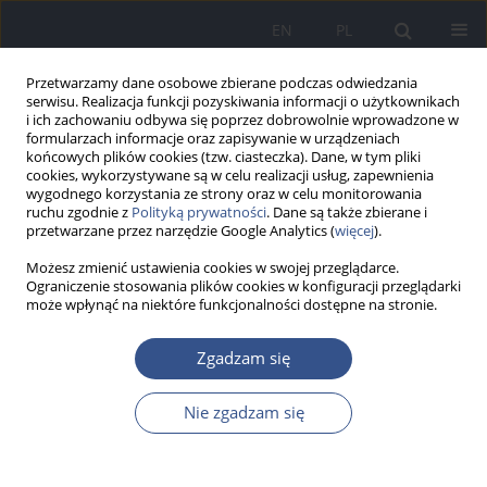
EN
PL
Przetwarzamy dane osobowe zbierane podczas odwiedzania
serwisu. Realizacja funkcji pozyskiwania informacji o użytkownikach
i ich zachowaniu odbywa się poprzez dobrowolnie wprowadzone w
formularzach informacje oraz zapisywanie w urządzeniach
końcowych plików cookies (tzw. ciasteczka). Dane, w tym pliki
cookies, wykorzystywane są w celu realizacji usług, zapewnienia
wygodnego korzystania ze strony oraz w celu monitorowania
ruchu zgodnie z
Polityką prywatności
. Dane są także zbierane i
przetwarzane przez narzędzie Google Analytics (
więcej
).
Możesz zmienić ustawienia cookies w swojej przeglądarce.
Ograniczenie stosowania plików cookies w konfiguracji przeglądarki
może wpłynąć na niektóre funkcjonalności dostępne na stronie.
Słowo kluczowe
zdrowie
Zgadzam się
środowiskowe
Nie zgadzam się
LIST DO REDAKCJI
Sieć Pediatrycznych Specjalistycznych Poradni