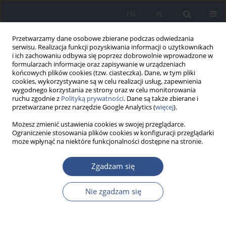
EN
PL
Przetwarzamy dane osobowe zbierane podczas odwiedzania
serwisu. Realizacja funkcji pozyskiwania informacji o użytkownikach
i ich zachowaniu odbywa się poprzez dobrowolnie wprowadzone w
formularzach informacje oraz zapisywanie w urządzeniach
końcowych plików cookies (tzw. ciasteczka). Dane, w tym pliki
cookies, wykorzystywane są w celu realizacji usług, zapewnienia
wygodnego korzystania ze strony oraz w celu monitorowania
ruchu zgodnie z
Polityką prywatności
. Dane są także zbierane i
przetwarzane przez narzędzie Google Analytics (
więcej
).
Możesz zmienić ustawienia cookies w swojej przeglądarce.
Ograniczenie stosowania plików cookies w konfiguracji przeglądarki
może wpłynąć na niektóre funkcjonalności dostępne na stronie.
Słowo kluczowe
współczynnik
Zgadzam się
wzbogacenia
Nie zgadzam się
PRACA ORYGINALNA
Ocena narażenia dzieci na wtórną emisję niklu,