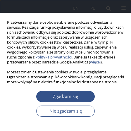
EN
PL
Przetwarzamy dane osobowe zbierane podczas odwiedzania
serwisu. Realizacja funkcji pozyskiwania informacji o użytkownikach
i ich zachowaniu odbywa się poprzez dobrowolnie wprowadzone w
formularzach informacje oraz zapisywanie w urządzeniach
końcowych plików cookies (tzw. ciasteczka). Dane, w tym pliki
cookies, wykorzystywane są w celu realizacji usług, zapewnienia
wygodnego korzystania ze strony oraz w celu monitorowania
ruchu zgodnie z
Polityką prywatności
. Dane są także zbierane i
przetwarzane przez narzędzie Google Analytics (
więcej
).
Możesz zmienić ustawienia cookies w swojej przeglądarce.
Ograniczenie stosowania plików cookies w konfiguracji przeglądarki
może wpłynąć na niektóre funkcjonalności dostępne na stronie.
Słowo kluczowe
toksyczność
Zgadzam się
PRACA POGLĄDOWA
Nie zgadzam się
Narażenie środowiskowe na formaldehyd i jego
wpływ na zdrowie człowieka