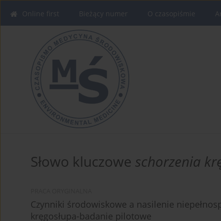
Online first
Bieżący numer
O czasopiśmie
A
Słowo kluczowe
schorzenia kr
PRACA ORYGINALNA
Czynniki środowiskowe a nasilenie niepełno
kręgosłupa-badanie pilotowe