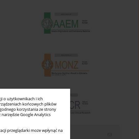
i o użytkownikach i ich
rządzeniach końcowych plików
wygodnego korzystania ze strony
z narzędzie Google Analytics
acji przeglądarki może wpłynąć na
Newsletter