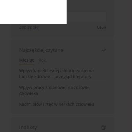
Wpisz swój adres email
Zapisz się
Usuń
Najczęściej czytane
Miesiąc
Rok
Wpływ kąpieli leśnej (shinrin-yoku) na
ludzkie zdrowie – przegląd literatury
Wpływ pracy zmianowej na zdrowie
człowieka
Kadm, ołów i rtęć w nerkach człowieka
Indeksy