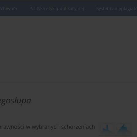
rchiwum
Polityka etyki publikacyjnej
System antyplagiat
ęgosłupa
sprawności w wybranych schorzeniach