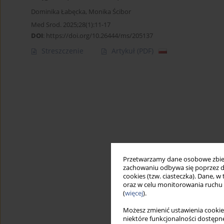
Dominika Łabęcka
,
Monika Ścibor
Med Srod. 2025;28(1):11-17
DOI
:
https://doi.org/10.26444/ms/205137
Streszczenie
Artykuł
(PDF)
Przetwarzamy dane osobowe zbiera
zachowaniu odbywa się poprzez d
cookies (tzw. ciasteczka). Dane, w
oraz w celu monitorowania ruchu
(
więcej
).
Możesz zmienić ustawienia cookie
niektóre funkcjonalności dostępne