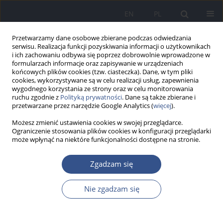
EN
PL
Przetwarzamy dane osobowe zbierane podczas odwiedzania
serwisu. Realizacja funkcji pozyskiwania informacji o użytkownikach
i ich zachowaniu odbywa się poprzez dobrowolnie wprowadzone w
formularzach informacje oraz zapisywanie w urządzeniach
końcowych plików cookies (tzw. ciasteczka). Dane, w tym pliki
cookies, wykorzystywane są w celu realizacji usług, zapewnienia
wygodnego korzystania ze strony oraz w celu monitorowania
ruchu zgodnie z
Polityką prywatności
. Dane są także zbierane i
przetwarzane przez narzędzie Google Analytics (
więcej
).
Możesz zmienić ustawienia cookies w swojej przeglądarce.
Ograniczenie stosowania plików cookies w konfiguracji przeglądarki
może wpłynąć na niektóre funkcjonalności dostępne na stronie.
Słowo kluczowe
samobójstwa
Zgadzam się
ludzi młodych
Nie zgadzam się
PRACA POGLĄDOWA
Próby samobójcze ludzi młodych ze środowiska