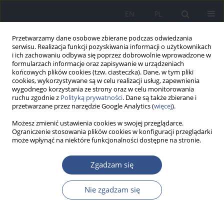
EN
PL
Przetwarzamy dane osobowe zbierane podczas odwiedzania
serwisu. Realizacja funkcji pozyskiwania informacji o użytkownikach
i ich zachowaniu odbywa się poprzez dobrowolnie wprowadzone w
formularzach informacje oraz zapisywanie w urządzeniach
końcowych plików cookies (tzw. ciasteczka). Dane, w tym pliki
cookies, wykorzystywane są w celu realizacji usług, zapewnienia
wygodnego korzystania ze strony oraz w celu monitorowania
ruchu zgodnie z
Polityką prywatności
. Dane są także zbierane i
przetwarzane przez narzędzie Google Analytics (
więcej
).
Możesz zmienić ustawienia cookies w swojej przeglądarce.
Ograniczenie stosowania plików cookies w konfiguracji przeglądarki
może wpłynąć na niektóre funkcjonalności dostępne na stronie.
Słowo kluczowe
region
Zgadzam się
Krasnojarska
Nie zgadzam się
PRACA ORYGINALNA
Chemiczne zanieczyszczenie środowiska w