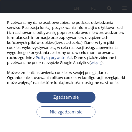
EN
PL
Przetwarzamy dane osobowe zbierane podczas odwiedzania
serwisu. Realizacja funkcji pozyskiwania informacji o użytkownikach
i ich zachowaniu odbywa się poprzez dobrowolnie wprowadzone w
formularzach informacje oraz zapisywanie w urządzeniach
końcowych plików cookies (tzw. ciasteczka). Dane, w tym pliki
cookies, wykorzystywane są w celu realizacji usług, zapewnienia
wygodnego korzystania ze strony oraz w celu monitorowania
ruchu zgodnie z
Polityką prywatności
. Dane są także zbierane i
przetwarzane przez narzędzie Google Analytics (
więcej
).
Możesz zmienić ustawienia cookies w swojej przeglądarce.
Ograniczenie stosowania plików cookies w konfiguracji przeglądarki
może wpłynąć na niektóre funkcjonalności dostępne na stronie.
Słowo kluczowe
owady
Zgadzam się
Nie zgadzam się
PRACA POGLĄDOWA
Wpływ czynników antropogenicznych na
bioróżnorodność owadów