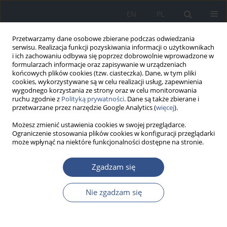
EN
PL
Przetwarzamy dane osobowe zbierane podczas odwiedzania
serwisu. Realizacja funkcji pozyskiwania informacji o użytkownikach
i ich zachowaniu odbywa się poprzez dobrowolnie wprowadzone w
formularzach informacje oraz zapisywanie w urządzeniach
końcowych plików cookies (tzw. ciasteczka). Dane, w tym pliki
cookies, wykorzystywane są w celu realizacji usług, zapewnienia
wygodnego korzystania ze strony oraz w celu monitorowania
ruchu zgodnie z
Polityką prywatności
. Dane są także zbierane i
przetwarzane przez narzędzie Google Analytics (
więcej
).
Możesz zmienić ustawienia cookies w swojej przeglądarce.
Ograniczenie stosowania plików cookies w konfiguracji przeglądarki
może wpłynąć na niektóre funkcjonalności dostępne na stronie.
Słowo kluczowe
opakowania
Zgadzam się
żywności
Nie zgadzam się
PRACA ORYGINALNA
Żywność puszkowana jako źródło ekspozycji na