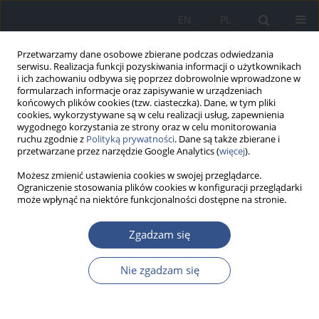
EN
PL
Przetwarzamy dane osobowe zbierane podczas odwiedzania
serwisu. Realizacja funkcji pozyskiwania informacji o użytkownikach
i ich zachowaniu odbywa się poprzez dobrowolnie wprowadzone w
formularzach informacje oraz zapisywanie w urządzeniach
końcowych plików cookies (tzw. ciasteczka). Dane, w tym pliki
cookies, wykorzystywane są w celu realizacji usług, zapewnienia
wygodnego korzystania ze strony oraz w celu monitorowania
ruchu zgodnie z
Polityką prywatności
. Dane są także zbierane i
przetwarzane przez narzędzie Google Analytics (
więcej
).
Możesz zmienić ustawienia cookies w swojej przeglądarce.
Ograniczenie stosowania plików cookies w konfiguracji przeglądarki
może wpłynąć na niektóre funkcjonalności dostępne na stronie.
Słowo kluczowe
izba wytrzeźwień
Zgadzam się
Nie zgadzam się
PRACA ORYGINALNA
Opinia pracowników izby przyjęć na
temat udzielania pomocy medycznej