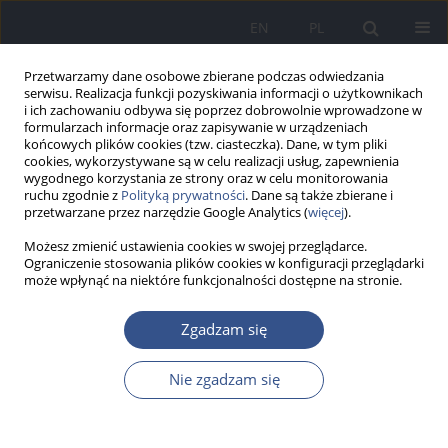
EN
PL
Przetwarzamy dane osobowe zbierane podczas odwiedzania
serwisu. Realizacja funkcji pozyskiwania informacji o użytkownikach
i ich zachowaniu odbywa się poprzez dobrowolnie wprowadzone w
formularzach informacje oraz zapisywanie w urządzeniach
końcowych plików cookies (tzw. ciasteczka). Dane, w tym pliki
cookies, wykorzystywane są w celu realizacji usług, zapewnienia
wygodnego korzystania ze strony oraz w celu monitorowania
ruchu zgodnie z
Polityką prywatności
. Dane są także zbierane i
przetwarzane przez narzędzie Google Analytics (
więcej
).
Możesz zmienić ustawienia cookies w swojej przeglądarce.
Ograniczenie stosowania plików cookies w konfiguracji przeglądarki
może wpłynąć na niektóre funkcjonalności dostępne na stronie.
3-4/2022 vol. 25
Zgadzam się
PRACA ORYGINALNA
Nie zgadzam się
Opinia pracowników