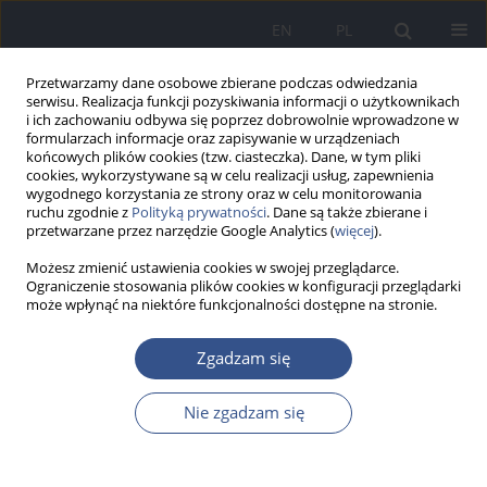
EN
PL
Przetwarzamy dane osobowe zbierane podczas odwiedzania
serwisu. Realizacja funkcji pozyskiwania informacji o użytkownikach
i ich zachowaniu odbywa się poprzez dobrowolnie wprowadzone w
formularzach informacje oraz zapisywanie w urządzeniach
końcowych plików cookies (tzw. ciasteczka). Dane, w tym pliki
cookies, wykorzystywane są w celu realizacji usług, zapewnienia
wygodnego korzystania ze strony oraz w celu monitorowania
ruchu zgodnie z
Polityką prywatności
. Dane są także zbierane i
przetwarzane przez narzędzie Google Analytics (
więcej
).
Możesz zmienić ustawienia cookies w swojej przeglądarce.
Ograniczenie stosowania plików cookies w konfiguracji przeglądarki
może wpłynąć na niektóre funkcjonalności dostępne na stronie.
3/2012 vol. 15
Zgadzam się
PRACA ORYGINALNA
Nie zgadzam się
Rozpowszechnienie stosowania