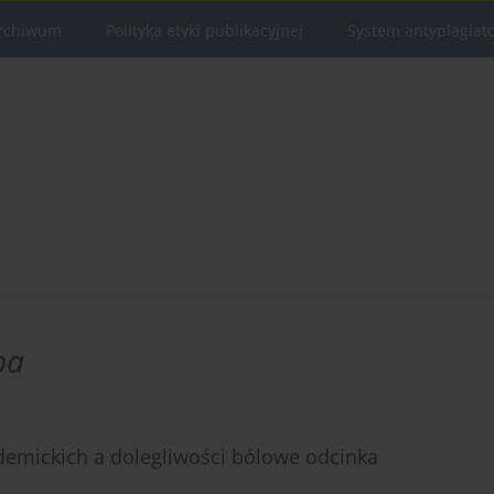
rchiwum
Polityka etyki publikacyjnej
System antyplagiat
pa
ademickich a dolegliwości bólowe odcinka