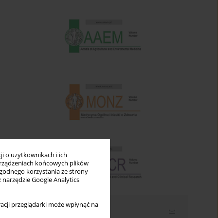
i o użytkownikach i ich
rządzeniach końcowych plików
wygodnego korzystania ze strony
z narzędzie Google Analytics
acji przeglądarki może wpłynąć na
Newsletter