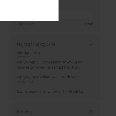
Wpisz swój adres email
Zapisz się
Usuń
Najczęściej czytane
Miesiąc
Rok
Wpływ kąpieli leśnej (shinrin-yoku) na
ludzkie zdrowie – przegląd literatury
Wpływ pracy zmianowej na zdrowie
człowieka
Kadm, ołów i rtęć w nerkach człowieka
Indeksy