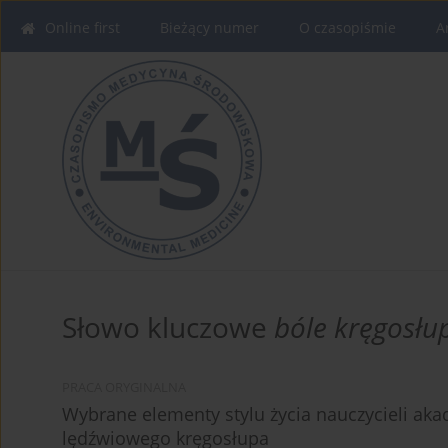
Online first
Bieżący numer
O czasopiśmie
A
Słowo kluczowe
bóle kręgosłu
PRACA ORYGINALNA
Wybrane elementy stylu życia nauczycieli ak
lędźwiowego kręgosłupa