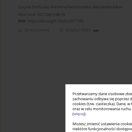
Lucyna Sochocka
,
Antonina Kaczorowska
,
Aleksandra Katan
Med Srod. 2017;20(1):48-55
DOI
:
https://doi.org/0.19243/2017106
Streszczenie
Artykuł
(PDF)
Przetwarzamy dane osobowe zbiera
zachowaniu odbywa się poprzez d
cookies (tzw. ciasteczka). Dane, w
oraz w celu monitorowania ruchu
(
więcej
).
Możesz zmienić ustawienia cookie
niektóre funkcjonalności dostępne