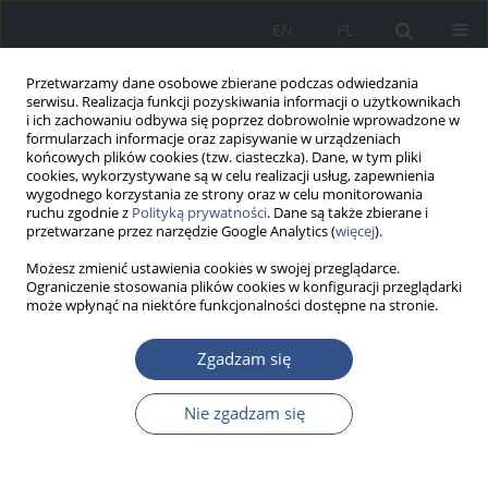
EN
PL
Przetwarzamy dane osobowe zbierane podczas odwiedzania
serwisu. Realizacja funkcji pozyskiwania informacji o użytkownikach
i ich zachowaniu odbywa się poprzez dobrowolnie wprowadzone w
formularzach informacje oraz zapisywanie w urządzeniach
końcowych plików cookies (tzw. ciasteczka). Dane, w tym pliki
cookies, wykorzystywane są w celu realizacji usług, zapewnienia
wygodnego korzystania ze strony oraz w celu monitorowania
ruchu zgodnie z
Polityką prywatności
. Dane są także zbierane i
przetwarzane przez narzędzie Google Analytics (
więcej
).
Możesz zmienić ustawienia cookies w swojej przeglądarce.
Ograniczenie stosowania plików cookies w konfiguracji przeglądarki
może wpłynąć na niektóre funkcjonalności dostępne na stronie.
Słowo kluczowe
adipokiny
Zgadzam się
Nie zgadzam się
PRACA POGLĄDOWA
Zmiany hormonalne w przebiegu
choroby otyłościowej