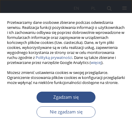
EN
PL
Przetwarzamy dane osobowe zbierane podczas odwiedzania
serwisu. Realizacja funkcji pozyskiwania informacji o użytkownikach
i ich zachowaniu odbywa się poprzez dobrowolnie wprowadzone w
formularzach informacje oraz zapisywanie w urządzeniach
końcowych plików cookies (tzw. ciasteczka). Dane, w tym pliki
cookies, wykorzystywane są w celu realizacji usług, zapewnienia
wygodnego korzystania ze strony oraz w celu monitorowania
ruchu zgodnie z
Polityką prywatności
. Dane są także zbierane i
przetwarzane przez narzędzie Google Analytics (
więcej
).
Możesz zmienić ustawienia cookies w swojej przeglądarce.
Ograniczenie stosowania plików cookies w konfiguracji przeglądarki
może wpłynąć na niektóre funkcjonalności dostępne na stronie.
1-2/2023 vol. 26
Zgadzam się
PRACA POGLĄDOWA
Nie zgadzam się
Zmiany hormonalne w