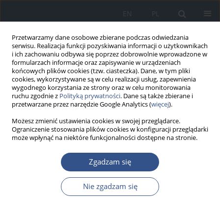
EN
PL
Przetwarzamy dane osobowe zbierane podczas odwiedzania
serwisu. Realizacja funkcji pozyskiwania informacji o użytkownikach
i ich zachowaniu odbywa się poprzez dobrowolnie wprowadzone w
formularzach informacje oraz zapisywanie w urządzeniach
końcowych plików cookies (tzw. ciasteczka). Dane, w tym pliki
cookies, wykorzystywane są w celu realizacji usług, zapewnienia
wygodnego korzystania ze strony oraz w celu monitorowania
ruchu zgodnie z
Polityką prywatności
. Dane są także zbierane i
przetwarzane przez narzędzie Google Analytics (
więcej
).
Możesz zmienić ustawienia cookies w swojej przeglądarce.
Ograniczenie stosowania plików cookies w konfiguracji przeglądarki
może wpłynąć na niektóre funkcjonalności dostępne na stronie.
Słowo kluczowe
Legionella
Zgadzam się
PRACA POGLĄDOWA
Nie zgadzam się
Legionella pneumophila
jako ważny problem
zdrowia publicznego – epidemiologia i
postępowanie kliniczne w chorobie legionistów