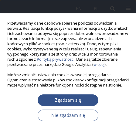
EN
PL
Przetwarzamy dane osobowe zbierane podczas odwiedzania
serwisu. Realizacja funkcji pozyskiwania informacji o użytkownikach
i ich zachowaniu odbywa się poprzez dobrowolnie wprowadzone w
formularzach informacje oraz zapisywanie w urządzeniach
końcowych plików cookies (tzw. ciasteczka). Dane, w tym pliki
cookies, wykorzystywane są w celu realizacji usług, zapewnienia
wygodnego korzystania ze strony oraz w celu monitorowania
ruchu zgodnie z
Polityką prywatności
. Dane są także zbierane i
przetwarzane przez narzędzie Google Analytics (
więcej
).
Możesz zmienić ustawienia cookies w swojej przeglądarce.
Ograniczenie stosowania plików cookies w konfiguracji przeglądarki
może wpłynąć na niektóre funkcjonalności dostępne na stronie.
Słowo kluczowe
żywienie dzieci
Zgadzam się
Nie zgadzam się
PRACA ORYGINALNA
Wybrane metody profilaktyki niedoboru witaminy
D u dzieci w wieku przedszkolnym podejmowane