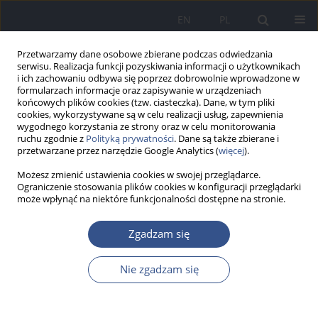
EN
PL
Przetwarzamy dane osobowe zbierane podczas odwiedzania
serwisu. Realizacja funkcji pozyskiwania informacji o użytkownikach
i ich zachowaniu odbywa się poprzez dobrowolnie wprowadzone w
formularzach informacje oraz zapisywanie w urządzeniach
końcowych plików cookies (tzw. ciasteczka). Dane, w tym pliki
cookies, wykorzystywane są w celu realizacji usług, zapewnienia
wygodnego korzystania ze strony oraz w celu monitorowania
ruchu zgodnie z
Polityką prywatności
. Dane są także zbierane i
przetwarzane przez narzędzie Google Analytics (
więcej
).
Możesz zmienić ustawienia cookies w swojej przeglądarce.
Ograniczenie stosowania plików cookies w konfiguracji przeglądarki
może wpłynąć na niektóre funkcjonalności dostępne na stronie.
Słowo kluczowe
środowisko
Zgadzam się
sąsiedzkie
Nie zgadzam się
PRACA POGLĄDOWA
Neighbourhood environment and overweight